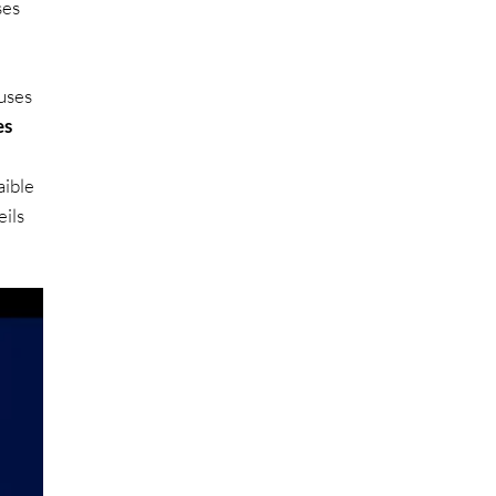
ses
auses
es
aible
eils