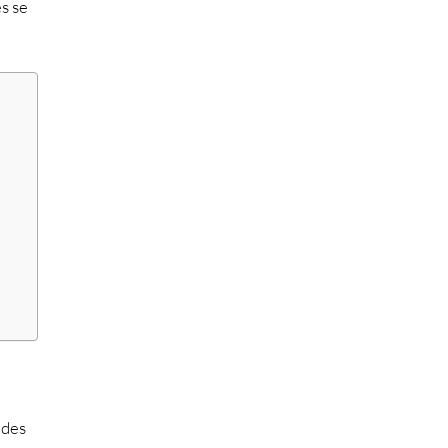
s se
 des