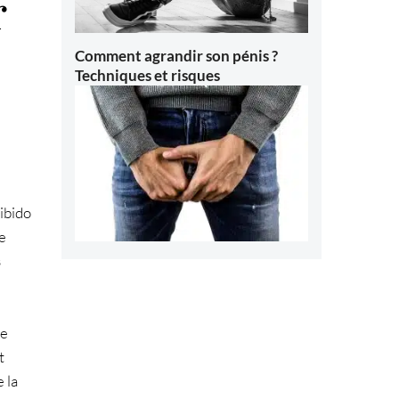
r
Comment agrandir son pénis ?
Techniques et risques
ibido
e
s
te
t
 la