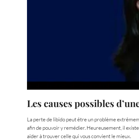
Les causes possibles d’un
La perte de libido peut être un problème extrêmeme
afin de pouvoir y remédier. Heureusement, il exist
aider à trouver celle qui vous convient le mieux.