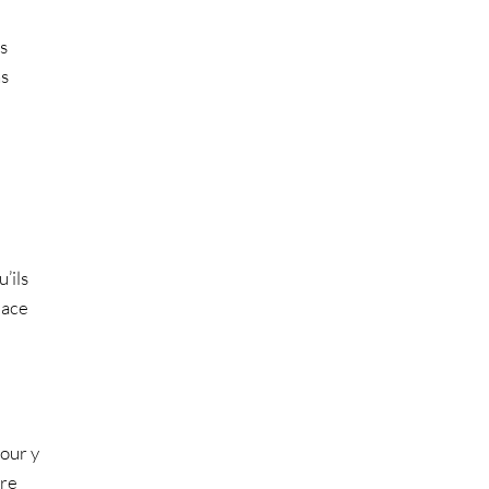
s
ns
’ils
lace
pour y
tre