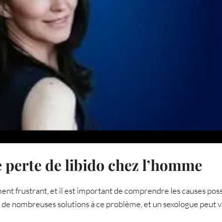
e perte de libido chez l’homme
nt frustrant, et il est important de comprendre les causes poss
e de nombreuses solutions à ce problème, et un sexologue peut 